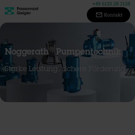
+49 6120 28 2128
mail_outline
Kontakt
®
Noggerath
Pumpentechnik
Starke Leistung, sichere Förderung