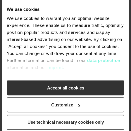
download
Download (PDF, 209 KB)
We use cookies
We use cookies to warrant you an optimal website
experience. These enable us to measure traffic, optimally
position popular products and services and display
interest-based advertising on our website. By clicking on
"Accept all cookies" you consent to the use of cookies.
Baugrößen & Leistungsdaten
You can change or withdraw your consent at any time.
Further information can be found in our
data protection
Baugrößen & Leistungsdaten DWP 22
information and our
imprint
.
download
Download (PDF, 190 KB)
Accept all cookies
Baugrößen & Leistungsdaten DWP 42
Customize
download
Download (PDF, 189 KB)
Use technical necessary cookies only